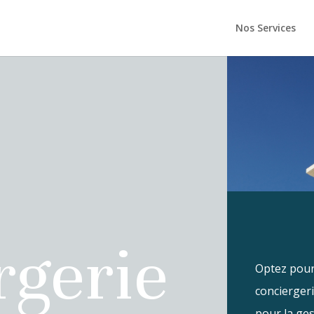
Nos Services
rgerie
Optez pou
conciergeri
pour la ges