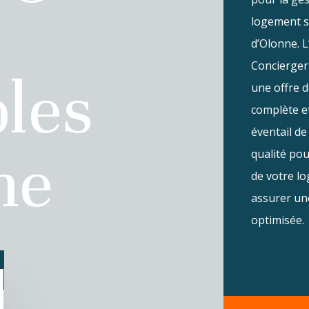
logement s
d’Olonne. L
Concierger
bles
une offre 
complète e
éventail de
ne
qualité po
de votre l
assurer une
optimisée.