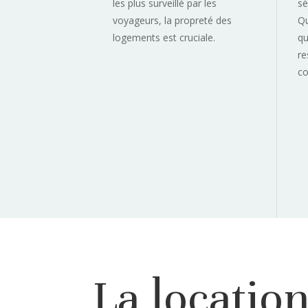
les plus surveillé par les
sé
voyageurs, la propreté des
Qu
logements est cruciale.
qu
re
co
La locatio