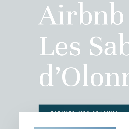
Airbnb
Les Sa
d’Olon
ESTIMER MES REVENUS