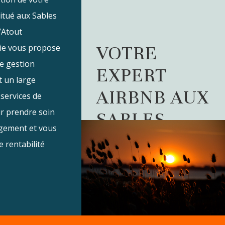
itué aux Sables
’Atout
VOTRE
ie vous propose
de gestion
EXPERT
t un large
AIRBNB AUX
 services de
ur prendre soin
SABLES
ogement et vous
 rentabilité